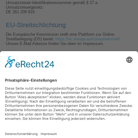
Umsatzsteuer-Identifikationsnummer gemäß § 27 a
Umsatzsteuergesetz:
DE 261 209 919
EU-Streitschlichtung
Die Europäische Kommission stellt eine Plattform zur Online-
Streitbeilegung (OS) bereit:
https://ec.europa.eu/consumers/odr/
.
Unsere E-Mail-Adresse finden Sie oben im Impressum.
Verbraucher­streit­beilegung/Universal­
schlichtungs­stelle
Wir sind nicht bereit oder verpflichtet, an Streitbeilegungsverfahren vor
einer Verbraucherschlichtungsstelle teilzunehmen.